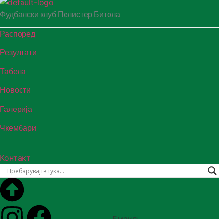
Фудбалски клуб Пелистер Битола
Распоред
Резултати
Табела
Новости
Галерија
Чкембари
Контакт
Емаил: