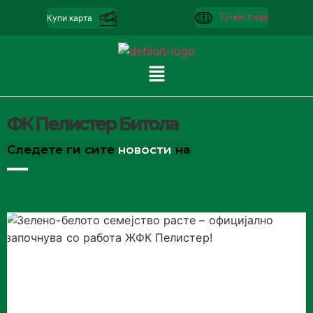
Тумбе Кафе
Купи карта
ФК Пелистер Битола
Следете ги сите
новости
на