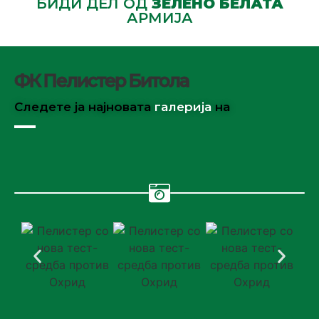
БИДИ ДЕЛ ОД
ЗЕЛЕНО БЕЛАТА
АРМИЈА
ФК Пелистер Битола
Следете ја најновата
галерија
на