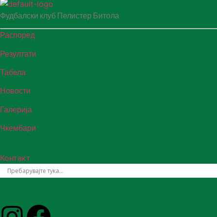
Фудбалски клуб Пелистер Битола
Распоред
Резултати
Табела
Новости
Галерија
Чкембари
Контакт