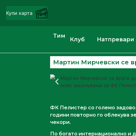
Купи карта
Тим
Клуб
Натпревари
Мартин Мирчевски се вр
ФК Пелистер со големо задовол
години повторно го облекува з
чекори.
По богато интернационално и д