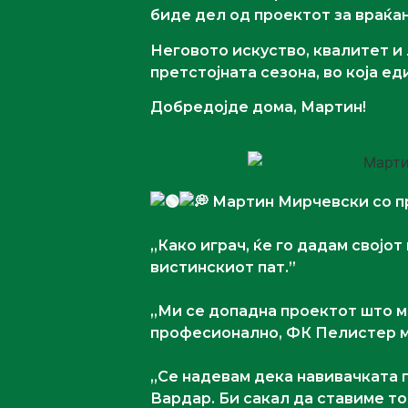
биде дел од проектот за враќа
Неговото искуство, квалитет и
претстојната сезона, во која 
Добредојде дома, Мартин!
Мартин Мирчевски со пр
,,Како играч, ќе го дадам својо
вистинскиот пат.”
,,Ми се допадна проектот што 
професионално, ФК Пелистер мн
,,Се надевам дека навивачката 
Вардар. Би сакал да ставиме точ