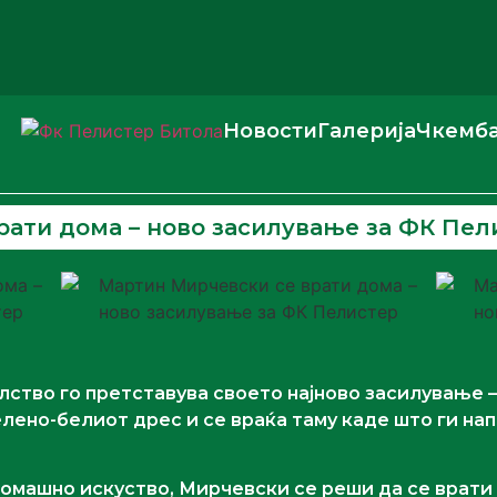
Новости
Галерија
Чкемб
ати дома – ново засилување за ФК Пел
ство го претставува своето најново засилување – 
елено-белиот дрес и се враќа таму каде што ги на
омашно искуство, Мирчевски се реши да се врати в