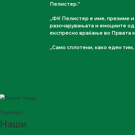
Пелистер.”
,,ФК Пелистер е име, презиме и
разочарувањата и емоциите од м
експресно враќање во Првата м
,,Само сплотени, како еден тим,
Партнери
Наши