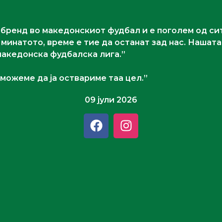
 бренд во македонскиот фудбал и е поголем од сит
инатото, време е тие да останат зад нас. Нашата 
акедонска фудбалска лига.”
 можеме да ја оствариме таа цел.”
09 јули 2026