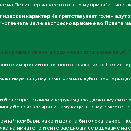
ње на Пелистер на местото што му припаѓа – во ел
 лидерски карактер ќе претставуваат голем адут 
единствената цел е експресно враќање во Првата м
вите импресии по неговото враќање во Пелистер,
т максимум за да му помогнам на клубот повторно да
ми беше претставен и верувам дека, доколку сите
огу брзо ќе се врати таму каде што му е местото.
група Чкембари, како и целата битолска јавност, ќ
ка на минатото и сите заедно да се радуваме на се