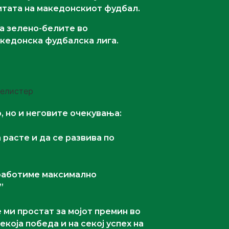
итата на македонскиот фудбал.
за зелено-белите во
акедонска фудбалска лига.
 но и неговите очекувања:
 расте и да се развива по
 работиме максимално
”
е ми простат за мојот премин во
која победа и на секој успех на