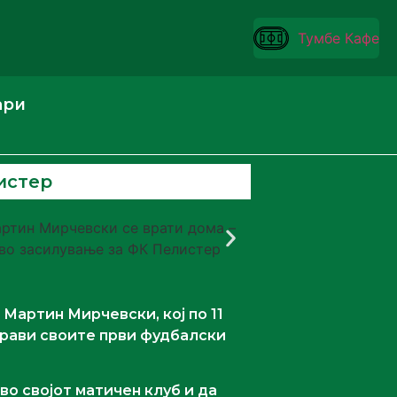
Тумбе Кафе
ари
истер
Мартин Мирчевски, кој по 11
прави своите први фудбалски
о својот матичен клуб и да