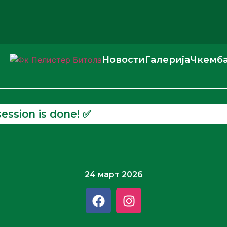
Новости
Галерија
Чкемб
session is done! ✅️
24 март 2026