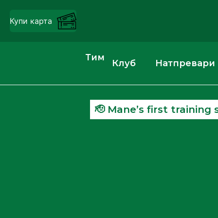
Купи карта
Тим
Клуб
Натпревари
🫡 Mane’s first training 