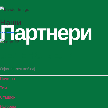
Наши
Партнери
ЗЕЛЕНО БЕЛИ
Официјален веб сајт
Почетна
Тим
Стадион
Историја