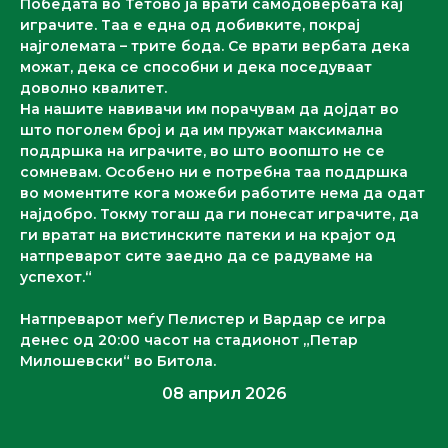
Победата во Тетово ја врати самодовербата кај
играчите. Таа е една од добивките, покрај
најголемата – трите бода. Се врати вербата дека
можат, дека се способни и дека поседуваат
доволно квалитет.
На нашите навивачи им порачувам да дојдат во
што поголем број и да им пружат максимална
поддршка на играчите, во што воопшто не се
сомневам. Особено ни е потребна таа поддршка
во моментите кога можеби работите нема да одат
најдобро. Токму тогаш да ги понесат играчите, да
ги вратат на вистинските патеки и на крајот од
натпреварот сите заедно да се радуваме на
успехот.“
Натпреварот меѓу Пелистер и Вардар се игра
денес од
20:00
часот на стадионот „Петар
Милошевски“ во
Битола
.
08 април 2026