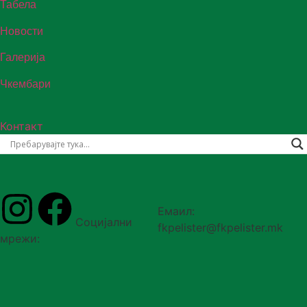
Табела
Новости
Галерија
Чкембари
Контакт
Емаил:
Социјални
fkpelister@fkpelister.mk
мрежи:
Copyright © 2026 Фк Пелистер Битола | Powered by
VladimirPiki