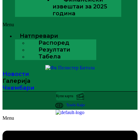
извештаи за 2025
година
Menu
Натпревари
Распоред
Резултати
Табела
Новости
Галерија
Чкембари
Купи карта
Тумбе Кафе
Menu