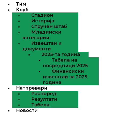
Тим
Клуб
Стадион
Историја
Стручен штаб
Младински
категории
Извештаи и
документи
2025-та година
Табела на
посредници 2025
Финансиски
извештаи за 2025
година
Натпревари
Распоред
Резултати
Табела
Новости