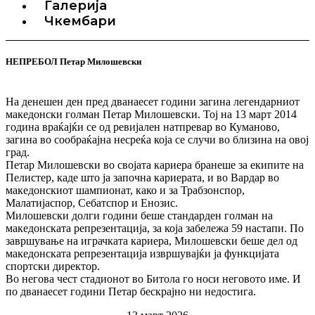
Галерија
Чкембари
НЕПРЕБОЛ Петар Милошевски
На денешен ден пред дванаесет години загина легендарниот
македонски голман Петар Милошевски. Тој на 13 март 2014
година враќајќи се од ревијален натпревар во Куманово,
загина во сообраќајна несреќа која се случи во близина на овој
град.
Петар Милошевски во својата кариера бранеше за екипите на
Пелистер, каде што ја започна кариерата, и во Вардар во
македонскиот шампионат, како и за Трабзонспор,
Малатијаспор, Себатспор и Енозис.
Милошевски долги години беше стандарден голман на
македонската репрезентација, за која забележа 59 настапи. По
завршување на играчката кариера, Милошевски беше дел од
македонската репрезентација извршувајќи ја функцијата
спортски директор.
Во негова чест стадионот во Битола го носи неговото име. И
по дванаесет години Петар бескрајно ни недостига.