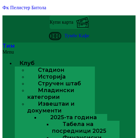
Фк Пелистер Битола
Купи карта
Тумбе Кафе
Тим
Menu
Клуб
Стадион
Историја
Стручен штаб
Младински
категории
Извештаи и
документи
2025-та година
Табела на
посредници 2025
Финансиски