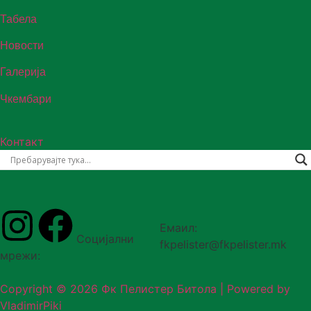
Табела
Новости
Галерија
Чкембари
Контакт
Емаил:
Социјални
fkpelister@fkpelister.mk
мрежи:
Copyright © 2026 Фк Пелистер Битола | Powered by
VladimirPiki