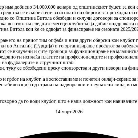
ер има добиено 34.000.000 денари од општинскиот буџет, за кои
средства се искористени за исплата на обврски за претходната с
заедно со Општина Битола обезбеди и склучи договори за спонзо
така во текот на следните месеци клубот ќе ја добие поддршката
штина Битола кои ќе се одвојат за финасирање на сезоната 2025/2
ањето на првиот тим опфаќа и низа други обврски кои клубот ги
вки во Анталија (Турција) и го организираше проектот за одбеле
тот се вклучени и сите трошоци за функционирање на младинскат
редовно ги исплаќа платите на професионалците и професионалн
а на фудбалерите и стручниот штаб.
ки, туку се обезбедени преку спонзорства и други извори на фи
и грбот на клубот, а воспоставивме и почетен онлајн-сервис за
естабилизација од страна на надворешни и неупатени лица, во мо
ворно да го води клубот, што е наша должност кон навивачите 
14 март 2026