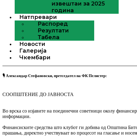
извештаи за 2025
година
Натпревари
Распоред
Резултати
Табела
Новости
Галерија
Чкембари
🎙 Александар Стефановски, претседател на ФК Пелистер:
СООПШТЕНИЕ ДО ЈАВНОСТА
Во врска со изјавите на поединечни советници околу финансир
информации.
Финансиските средства што клубот ги добива од Општина Битол
прашања, директно учествуваат во процесот на гласање и носењ