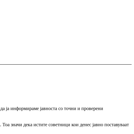
да ја информираме јавноста со точни и проверени
Тоа значи дека истите советници кои денес јавно поставуваат