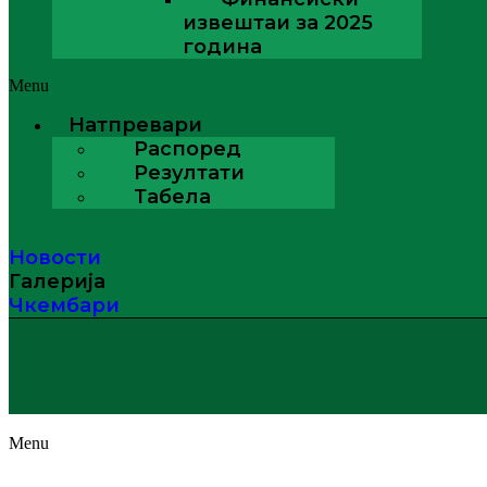
извештаи за 2025
година
Menu
Натпревари
Распоред
Резултати
Табела
Новости
Галерија
Чкембари
Menu