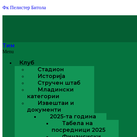
Фк Пелистер Битола
Тим
Menu
Клуб
Стадион
Историја
Стручен штаб
Младински
категории
Извештаи и
документи
2025-та година
Табела на
посредници 2025
Финансиски