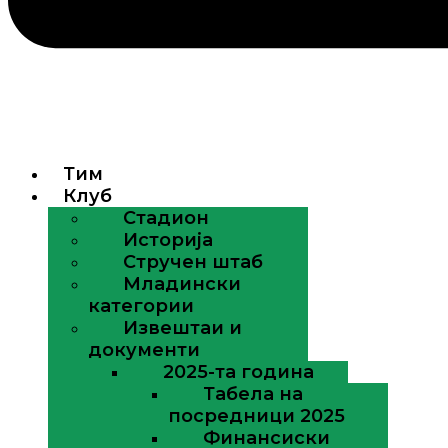
Тим
Клуб
Стадион
Историја
Стручен штаб
Младински
категории
Извештаи и
документи
2025-та година
Табела на
посредници 2025
Финансиски