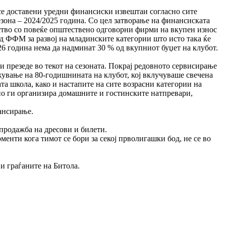
 се доставени уредни финансиски извештаи согласно сите
езона – 2024/2025 година. Со цел затворање на финансиската
рство со повеќе општествено одговорни фирми на вкупен износ
 од ФФМ за развој на младинските категории што исто така ќе
026 година нема да надминат 30 % од вкупниот буџет на клубот.
 презеде во текот на сезоната. Покрај редовното сервисирање
жување на 80-годишнината на клубот, кој вклучуваше свечена
а школа, како и настапите на сите возрасни категории на
о ги организира домашните и гостинските натпревари,
нансирање.
 продажба на дресови и билети.
менти кога тимот се бори за секој прволигашки бод, не се во
и граѓаните на Битола.