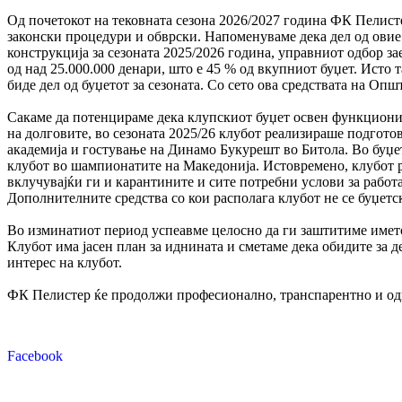
Од почетокот на тековната сезона 2026/2027 година ФК Пелист
законски процедури и обврски. Напоменуваме дека дел од овие 
конструкција за сезоната 2025/2026 година, управниот одбор 
од над 25.000.000 денари, што е 45 % од вкупниот буџет. Исто 
биде дел од буџетот за сезоната. Со сето ова средствата на Оп
Сакаме да потенцираме дека клупскиот буџет освен функционир
на долговите, во сезоната 2025/26 клубот реализираше подгото
академија и гостување на Динамо Букурешт во Битола. Во буџе
клубот во шампионатите на Македонија. Истовремено, клубот 
вклучувајќи ги и карантините и сите потребни услови за работ
Дополнителните средства со кои располага клубот не се буџетс
Во изминатиот период успеавме целосно да ги заштитиме името 
Клубот има јасен план за иднината и сметаме дека обидите за д
интерес на клубот.
ФК Пелистер ќе продолжи професионално, транспарентно и одго
Facebook